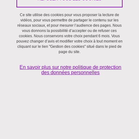
Ce site utilise des cookies pour vous proposer la lecture de
vidéos, pour vous permettre de partager le contenu sur les
réseaux sociaux, et pour mesurer l’audience des pages. Nous
vous donnons la possibilité d’accepter ou de refuser ces
cookies. Nous conservons votre choix pendant 6 mois. Vous
pouvez changer d’avis et modifier votre choix à tout moment en
cliquant sur le lien "Gestion des cookies" situé dans le pied de
page du site.
En savoir plus sur notre politique de protection
des données personnelles
Consulter le
programme
(pour les personnes présentant une
communication 20 minutes sont prévues par exposé).
Au cours de ce colloque annuel, l’Association d’économie sociale
décernera le
prix Jacques Tymen
.