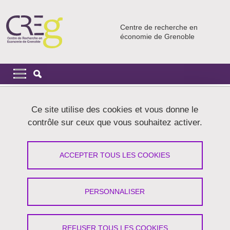
Aller au contenu principal
Gestion des cookies
Centre de recherche en
économie de Grenoble
Navigation principale
Navigation principale mobile
Fil d'Ariane
Accueil
Ce site utilise des cookies et vous donne le
contrôle sur ceux que vous souhaitez activer.
Colloque AES "Innovations sociales,
innovations économiques"
ACCEPTER TOUS LES COOKIES
Partager sur Facebook
Partager sur LinkedIn
Imprimer
Partager
PERSONNALISER
Partager l'URL de cette page
Du 11 septembre 2014 au 12 septembre 2014
REFUSER TOUS LES COOKIES