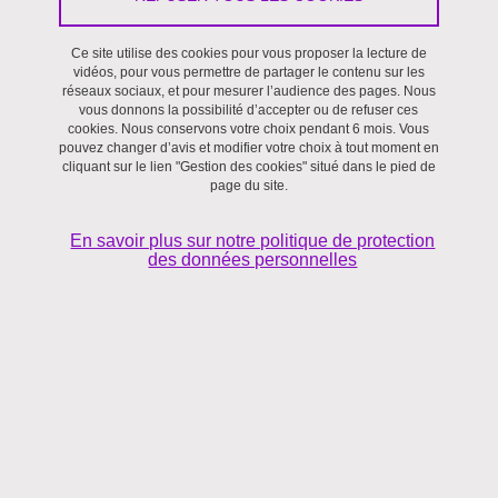
recherches stimulantes, enrichies par les échanges intellectuels
Ce site utilise des cookies pour vous proposer la lecture de
avec d’autres disciplines, tant en SHS qu’en STS.
vidéos, pour vous permettre de partager le contenu sur les
réseaux sociaux, et pour mesurer l’audience des pages. Nous
De ce point de vue, il convient de distinguer interdisciplinarité et
vous donnons la possibilité d’accepter ou de refuser ces
cookies. Nous conservons votre choix pendant 6 mois. Vous
pluridisciplinarité. On peut se référer à la définition retenue par
pouvez changer d’avis et modifier votre choix à tout moment en
l’HCERES (
Référentiel d’évaluation des unités de recherche
cliquant sur le lien "Gestion des cookies" situé dans le pied de
page du site.
interdisciplinaires
, 2018
) :
La pluridisciplinarité
. – On appelle usuellement pluridisciplinarité
En savoir plus sur notre politique de protection
des données personnelles
une juxtaposition de perspectives disciplinaires qui élargit le champ
de la connaissance, en accroissant le nombre des données, des
outils et des méthodes disponibles. Dans la perspective
pluridisciplinaire, les périmètres disciplinaires gardent leurs
frontières et leur identité : ainsi, une discipline, qui se trouve en
général en situation de pilotage, utilise la méthodologie et les
instruments d’une ou plusieurs autres disciplines pour traiter une
question ou faire avancer un projet de recherche qui est propre à
son domaine disciplinaire.