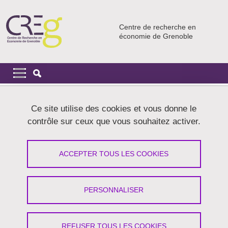
Aller au contenu principal
Gestion des cookies
Centre de recherche en
économie de Grenoble
Navigation principale
Navigation principale mobile
Fil d'Ariane
Accueil
Activités
Interdisciplinarité
Ce site utilise des cookies et vous donne le
contrôle sur ceux que vous souhaitez activer.
Interdisciplinarité
ACCEPTER TOUS LES COOKIES
Partager sur Facebook
Partager sur LinkedIn
Imprimer
Partager
Partager l'URL de cette page
PERSONNALISER
L’interdisciplinarité est l’un des axes scientifiques prioritaires du
CREG. Elle est vivement encouragée par l’UGA. Elle constitue par
REFUSER TOUS LES COOKIES
ailleurs un enjeu scientifique considérable, pour développer des