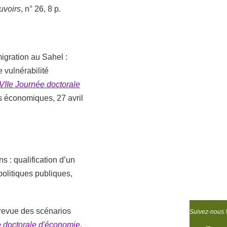
uvoirs
, n° 26, 8 p.
igration au Sahel :
 vulnérabilité
VIIe Journée doctorale
s économiques, 27 avril
s : qualification d’un
politiques publiques,
: revue des scénarios
Suivez-nous !
 doctorale d'économie
,