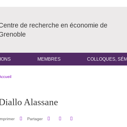
Centre de recherche en économie de
Grenoble
IONS
MEMBRES
COLLOQUES, SÉM
Fil d'Ariane
Accueil
pale Sidebar
Diallo Alassane
Partager sur Facebook
Partager sur LinkedIn
Imprimer
Partager
Partager l'URL de cette page