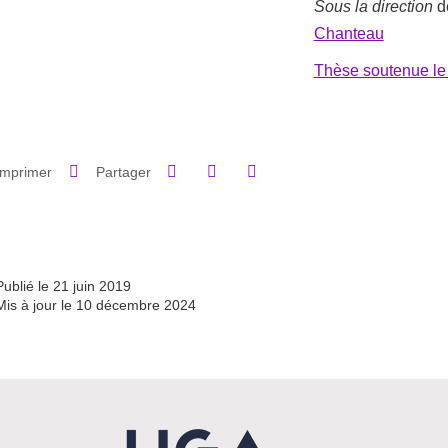
Sous la direction
d
Chanteau
Thèse soutenue le
Partager sur Facebook
Partager sur LinkedIn
Imprimer
Partager
Partager l'URL de cette page
Publié le 21 juin 2019
Mis à jour le 10 décembre 2024