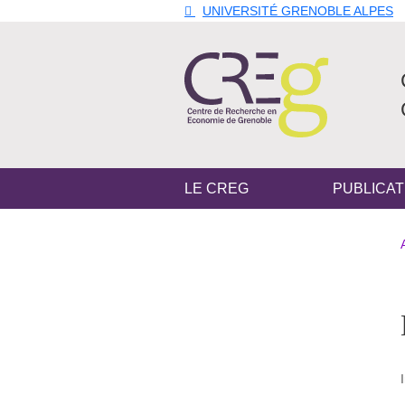
Aller au contenu principal
Gestion des cookies
UNIVERSITÉ GRENOBLE ALPES
Navigation principale
LE CREG
PUBLICAT
Navigation princi