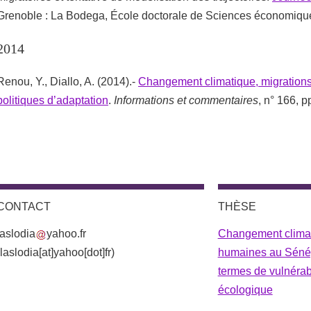
Grenoble : La Bodega, École doctorale de Sciences économiques
2014
Renou, Y., Diallo, A. (2014).-
Changement climatique, migration
politiques d’adaptation
.
Informations et commentaires
, n° 166, p
CONTACT
THÈSE
laslodia
yahoo.fr
Changement climat
(laslodia[at]yahoo[dot]fr)
humaines au Sénég
termes de vulnérab
écologique