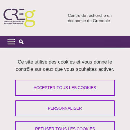
Aller au contenu principal
Gestion des cookies
Centre de recherche en
économie de Grenoble
Navigation principale
Navigation principale mobile
Fil d'Ariane
Accueil
Ce site utilise des cookies et vous donne le
contrôle sur ceux que vous souhaitez activer.
Nkwenkeu, Sylvain
ACCEPTER TOUS LES COOKIES
Partager sur Facebook
Partager sur LinkedIn
Imprimer
Partager
Partager l'URL de cette page
PERSONNALISER
Productions scientifiques
REFUSER TOUS LES COOKIES