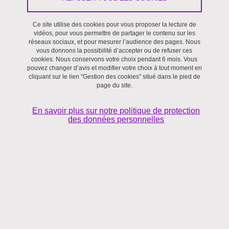
2012
Ce site utilise des cookies pour vous proposer la lecture de
vidéos, pour vous permettre de partager le contenu sur les
réseaux sociaux, et pour mesurer l’audience des pages. Nous
Nkwenkeu, S., Fargeon, V., Offredi, C. (2012).-
Socioeconomic
vous donnons la possibilité d’accepter ou de refuser ces
inequalities in child and maternal health care in Cameroon
,
Online
cookies. Nous conservons votre choix pendant 6 mois. Vous
pouvez changer d’avis et modifier votre choix à tout moment en
journal of social sciences research
, vol. 1, n° 8, pp. 251-264.
cliquant sur le lien "Gestion des cookies" situé dans le pied de
page du site.
2011
En savoir plus sur notre politique de protection
Nkwenkeu, F.S., Fargeon, V., Offredi, C. (2011).-
Promoting
des données personnelles
universal access to health services in post-conflict situations : what
role can large scale cash transfer programmes play for better
outcomes ?
Second conference of the African health economics
and policy association
, Dakar, 15-19 mars 2011, 11 p.
2010
Nkwenkeu, F.S., Fargeon, V., Offredi, C. (2010).- Evaluating health
policies in developing economies using capability approach. 9th