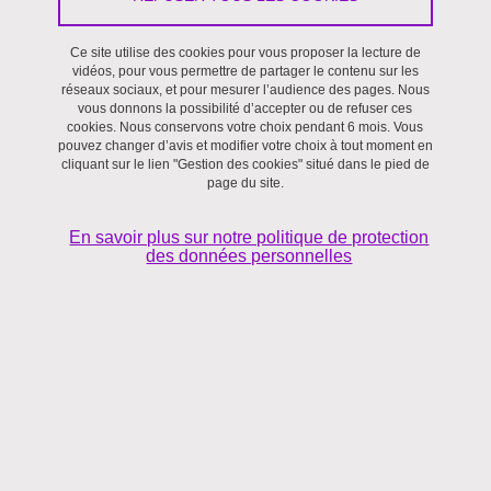
Ce site utilise des cookies pour vous proposer la lecture de
vidéos, pour vous permettre de partager le contenu sur les
réseaux sociaux, et pour mesurer l’audience des pages. Nous
vous donnons la possibilité d’accepter ou de refuser ces
cookies. Nous conservons votre choix pendant 6 mois. Vous
CONTACT
pouvez changer d’avis et modifier votre choix à tout moment en
cliquant sur le lien "Gestion des cookies" situé dans le pied de
ibrahimalkabous
yahoo.fr
(ibrahimalkabous[at]yahoo[dot]fr)
page du site.
En savoir plus sur notre politique de protection
des données personnelles
THÈSE
Les théories de la politique budgétaire : du régime de domination
monétaire à la crise des dettes souveraines
Sous la direction de
Redouane Taouil
Thèse soutenue le 5 octobre 2018