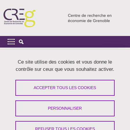
Aller au contenu principal
Gestion des cookies
Centre de recherche en
économie de Grenoble
Navigation principale
Navigation principale mobile
Fil d'Ariane
Accueil
Ce site utilise des cookies et vous donne le
contrôle sur ceux que vous souhaitez activer.
Moussana Alkabous Ibrahim
ACCEPTER TOUS LES COOKIES
Partager sur Facebook
Partager sur LinkedIn
Imprimer
Partager
Partager l'URL de cette page
PERSONNALISER
REFUSER TOUS LES COOKIES