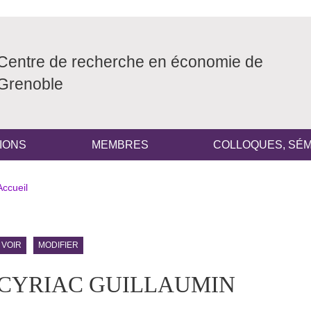
Centre de recherche en économie de
Grenoble
IONS
MEMBRES
COLLOQUES, SÉM
Fil d'Ariane
Accueil
ale Sidebar (users/bibcite)
Onglets principaux
VOIR
MODIFIER
CYRIAC GUILLAUMIN