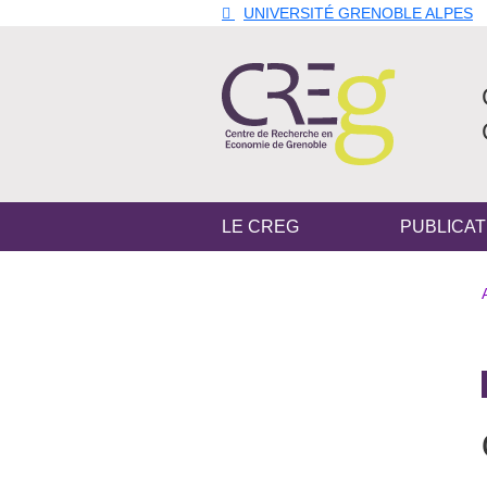
Aller au contenu principal
Gestion des cookies
UNIVERSITÉ GRENOBLE ALPES
Navigation principale
LE CREG
PUBLICAT
Navigation princip