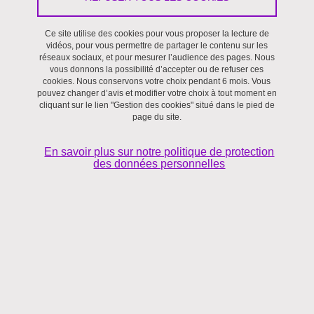
- les institutions formelles et informelles
Ce site utilise des cookies pour vous proposer la lecture de
vidéos, pour vous permettre de partager le contenu sur les
réseaux sociaux, et pour mesurer l’audience des pages. Nous
- économie de la Fédération de Russie
vous donnons la possibilité d’accepter ou de refuser ces
cookies. Nous conservons votre choix pendant 6 mois. Vous
pouvez changer d’avis et modifier votre choix à tout moment en
- économie internationale
cliquant sur le lien "Gestion des cookies" situé dans le pied de
page du site.
En savoir plus sur notre politique de protection
des données personnelles
THESE
L'impact de l'ouverture économique sur les institutions
internes : le cas de la Russie
Sous la direction de
Guy Bensimon