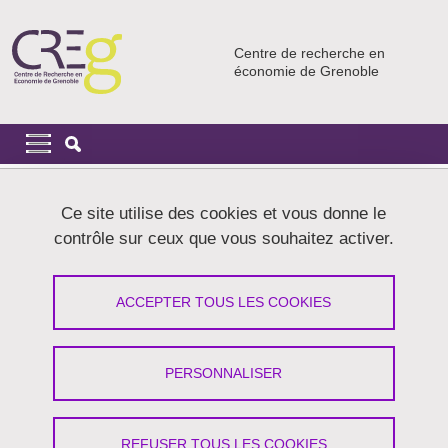
Aller au contenu principal
Gestion des cookies
Centre de recherche en
économie de Grenoble
Navigation principale
Navigation principale mobile
Fil d'Ariane
Accueil
Ce site utilise des cookies et vous donne le
contrôle sur ceux que vous souhaitez activer.
Egorova-Legon Irina
ACCEPTER TOUS LES COOKIES
Partager sur Facebook
Partager sur LinkedIn
Imprimer
Partager
Partager l'URL de cette page
PERSONNALISER
Thèmes de recherche
- économie institutionnelle
REFUSER TOUS LES COOKIES