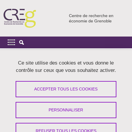
Aller au contenu principal
Gestion des cookies
Centre de recherche en
économie de Grenoble
Navigation principale
Navigation principale mobile
Fil d'Ariane
Accueil
Activités
Projets de recherche
Ce site utilise des cookies et vous donne le
contrôle sur ceux que vous souhaitez activer.
Workshop on Digitalisation and
creation of alternative monetary and
ACCEPTER TOUS LES COOKIES
financial spaces
PERSONNALISER
Partager sur Facebook
Partager sur LinkedIn
Imprimer
Partager
Partager l'URL de cette page
REFUSER TOUS LES COOKIES