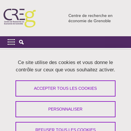
Aller au contenu principal
Gestion des cookies
Centre de recherche en
économie de Grenoble
Navigation principale
Navigation principale mobile
Fil d'Ariane
Accueil
Ce site utilise des cookies et vous donne le
contrôle sur ceux que vous souhaitez activer.
Webinaire "Inequalities and the
Progressive Era : breakthroughs and
ACCEPTER TOUS LES COOKIES
legacies"
PERSONNALISER
Partager sur Facebook
Partager sur LinkedIn
Imprimer
Partager
Partager l'URL de cette page
REFUSER TOUS LES COOKIES