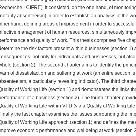
Recherche - CIFRE). It consisted, on the one hand, of monitoring 
(notably absenteeism) in order to establish an analysis of the wo
other hand, defining areas of improvement in order to successfu
effective management of human resources, simultaneously imp
performance and quality of work. This thesis comprises five chapt
determine the risk factors present within businesses (section 1) 
consequences, not only for individuals and businesses, but also
whole (section 2). The second chapter aims to identify the princip
warn of dissatisfaction and suffering at work (an entire section i
absenteeism, a particularly revealing indicator). The third chapter
Quality of Working Life (section 1) and demonstrates the links tha
performance of a business (section 2). The fourth chapter provi
Quality of Working Life within VFD (via a Quality of Working Life
Finally the last chapter examines the issues surrounding the im
Quality of Working Life approach (section 1) and defines the m
improve economic performance and wellbeing at work (section 2