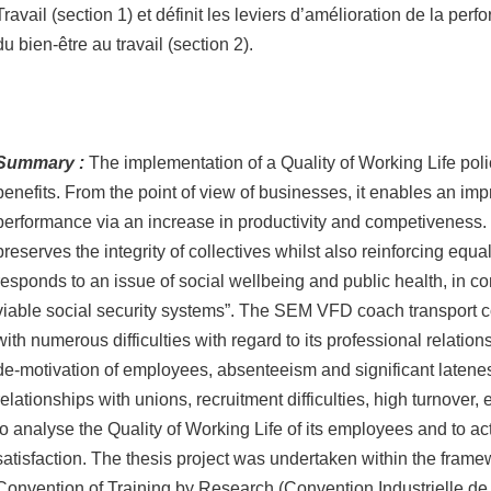
Travail (section 1) et définit les leviers d’amélioration de la p
du bien-être au travail (section 2).
Summary :
The implementation of a Quality of Working Life poli
benefits. From the point of view of businesses, it enables an i
performance via an increase in productivity and competiveness. 
preserves the integrity of collectives whilst also reinforcing equal
responds to an issue of social wellbeing and public health, in co
viable social security systems”. The SEM VFD coach transport 
with numerous difficulties with regard to its professional relati
de-motivation of employees, absenteeism and significant lateness
relationships with unions, recruitment difficulties, high turnover, e
to analyse the Quality of Working Life of its employees and to act
satisfaction. The thesis project was undertaken within the framew
Convention of Training by Research (Convention Industrielle de