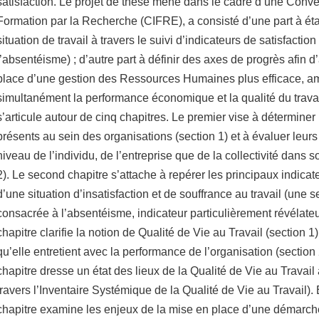
satisfaction. Le projet de thèse mené dans le cadre d’une Conven
Formation par la Recherche (CIFRE), a consisté d’une part à étab
situation de travail à travers le suivi d’indicateurs de satisfacti
l’absentéisme) ; d’autre part à définir des axes de progrès afin d
place d’une gestion des Ressources Humaines plus efficace, am
simultanément la performance économique et la qualité du travai
s’articule autour de cinq chapitres. Le premier vise à déterminer
présents au sein des organisations (section 1) et à évaluer leur
niveau de l’individu, de l’entreprise que de la collectivité dans
2). Le second chapitre s’attache à repérer les principaux indicat
d’une situation d’insatisfaction et de souffrance au travail (une s
consacrée à l’absentéisme, indicateur particulièrement révélateu
chapitre clarifie la notion de Qualité de Vie au Travail (section 1
qu’elle entretient avec la performance de l’organisation (section
chapitre dresse un état des lieux de la Qualité de Vie au Travai
travers l’Inventaire Systémique de la Qualité de Vie au Travail). 
chapitre examine les enjeux de la mise en place d’une démarch