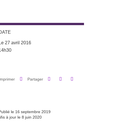
DATE
Le 27 avril 2016
Complément date
14h30
Partager sur Facebook
Partager sur LinkedIn
Imprimer
Partager
Partager l'URL de cette page
Publié le 16 septembre 2019
Mis à jour le 8 juin 2020