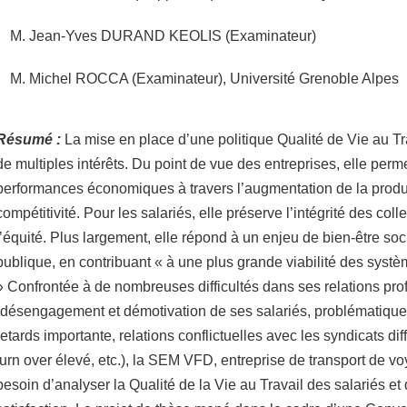
M. Jean-Yves DURAND KEOLIS (Examinateur)
M. Michel ROCCA (Examinateur), Université Grenoble Alpes
Résumé :
La mise en place d’une politique Qualité de Vie au T
de multiples intérêts. Du point de vue des entreprises, elle perm
performances économiques à travers l’augmentation de la product
compétitivité. Pour les salariés, elle préserve l’intégrité des colle
l’équité. Plus largement, elle répond à un enjeu de bien-être soc
publique, en contribuant « à une plus grande viabilité des systè
» Confrontée à de nombreuses difficultés dans ses relations pro
(désengagement et démotivation de ses salariés, problématique
retards importante, relations conflictuelles avec les syndicats dif
turn over élevé, etc.), la SEM VFD, entreprise de transport de v
besoin d’analyser la Qualité de la Vie au Travail des salariés et d