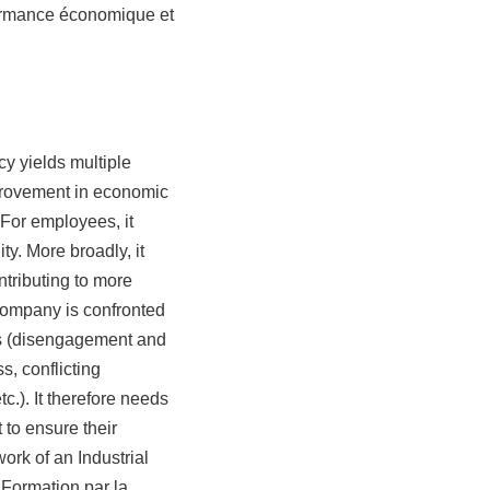
erformance économique et
cy yields multiple
mprovement in economic
For employees, it
ity. More broadly, it
ntributing to more
company is confronted
ons (disengagement and
, conflicting
tc.). It therefore needs
 to ensure their
ork of an Industrial
 Formation par la