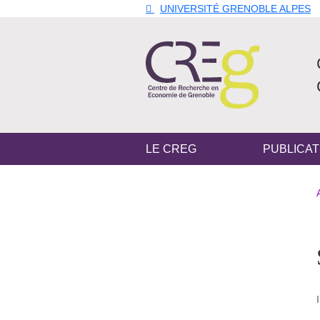
Aller au contenu principal
Gestion des cookies
UNIVERSITÉ GRENOBLE ALPES
Navigation principale
LE CREG
PUBLICAT
Navigation princi