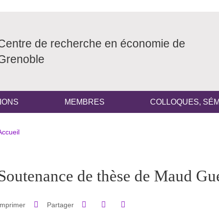
Centre de recherche en économie de
Grenoble
IONS
MEMBRES
COLLOQUES, SÉM
Fil d'Ariane
Accueil
pale Sidebar
Soutenance de thèse de Maud Gue
Partager sur Facebook
Partager sur LinkedIn
Imprimer
Partager
Partager l'URL de cette page