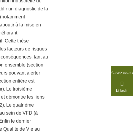
tion Industrielle de
lir un diagnostic de la
on (notamment
’aboutir à la mise en
éliorant
l. Cette thèse
 les facteurs de risques
s conséquences, tant au
 son ensemble (section
eurs pouvant alerter
Suivez-nous !
ection entière est
r). Le troisième
LinkedIn
) et démontre les liens
 2). Le quatrième
l au sein de VFD (à
Enfin le dernier
e Qualité de Vie au