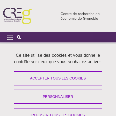
Aller au contenu principal
Gestion des cookies
Centre de recherche en
économie de Grenoble
Navigation principale
Navigation principale mobile
Fil d'Ariane
Accueil
Ce site utilise des cookies et vous donne le
contrôle sur ceux que vous souhaitez activer.
Soutenance blanche de Quentin
Desvaux
ACCEPTER TOUS LES COOKIES
Partager sur Facebook
Partager sur LinkedIn
Imprimer
Partager
PERSONNALISER
Partager l'URL de cette page
Atelier doctorant
REFUSER TOUS LES COOKIES