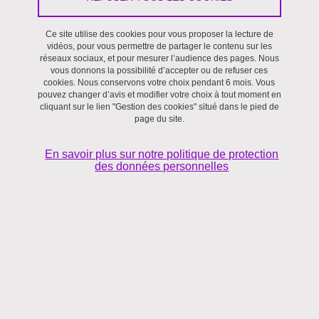
Ce site utilise des cookies pour vous proposer la lecture de
Séminaire
vidéos, pour vous permettre de partager le contenu sur les
réseaux sociaux, et pour mesurer l’audience des pages. Nous
vous donnons la possibilité d’accepter ou de refuser ces
Le 18 octobre 2018
Lors de ce séminaire "
Actualité de la recherche
", deux
cookies. Nous conservons votre choix pendant 6 mois. Vous
pouvez changer d’avis et modifier votre choix à tout moment en
interventions seront présentées :
cliquant sur le lien "Gestion des cookies" situé dans le pied de
page du site.
-
Keynes et le traité de la monnaie
,
Marc Laudet
(Université de
Caen)
En savoir plus sur notre politique de protection
des données personnelles
Discutant :
Ramon Tortajada
-
L'économie du réel : face aux modèles trompeurs
, ouvrage paru
aux éditions De Boeck supérieur en 2018, présenté par son auteur
David Cayla
(
Granem
, Université d'Angers)
Discutant :
Redouane Taouil