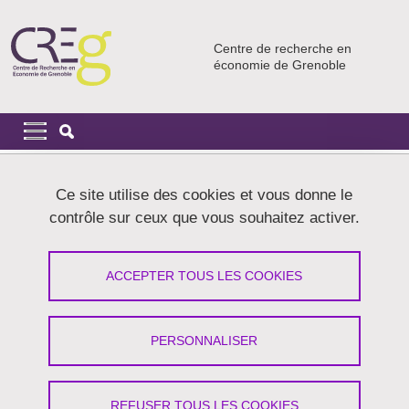
Aller au contenu principal
Gestion des cookies
Centre de recherche en
économie de Grenoble
Navigation principale
Navigation principale mobile
Fil d'Ariane
Accueil
Ce site utilise des cookies et vous donne le
contrôle sur ceux que vous souhaitez activer.
"Keynes et le traité de la monnaie",
Marc Laudet et "L'économie du réel :
ACCEPTER TOUS LES COOKIES
face aux modèles trompeurs", David
Cayla
PERSONNALISER
Partager sur Facebook
Partager sur LinkedIn
Imprimer
Partager
Partager l'URL de cette page
REFUSER TOUS LES COOKIES