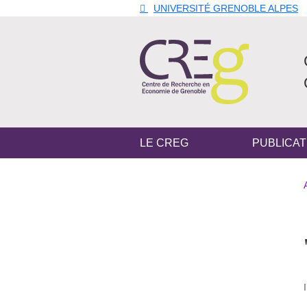
Aller au contenu principal
Gestion des cookies
UNIVERSITÉ GRENOBLE ALPES
Navigation principale
LE CREG
PUBLICAT
Navigation princi