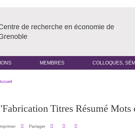
Centre de recherche en économie de
Grenoble
IONS
MEMBRES
COLLOQUES, SÉM
Fil d'Ariane
Accueil
pale Sidebar
"Fabrication Titres Résumé Mots 
Partager sur Facebook
Partager sur LinkedIn
Imprimer
Partager
Partager l'URL de cette page