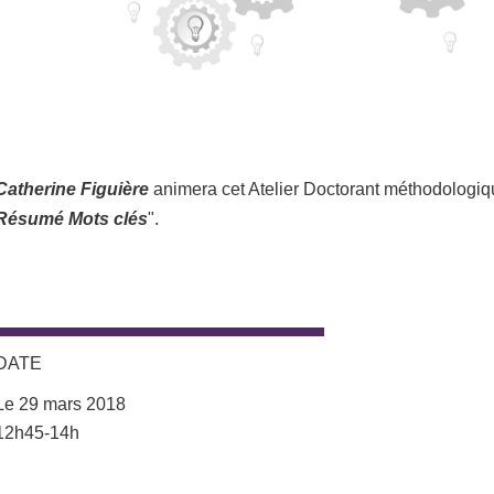
Catherine Figuière
animera cet Atelier Doctorant méthodologiq
Résumé Mots clés
".
DATE
Le 29 mars 2018
Complément date
12h45-14h