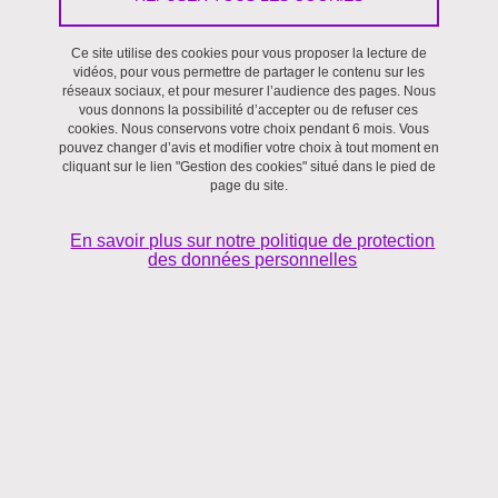
Le 3 mai 2018
Ce site utilise des cookies pour vous proposer la lecture de
vidéos, pour vous permettre de partager le contenu sur les
réseaux sociaux, et pour mesurer l’audience des pages. Nous
vous donnons la possibilité d’accepter ou de refuser ces
Journée Préparatoire pour les XXXIVèmes Journées du
cookies. Nous conservons votre choix pendant 6 mois. Vous
pouvez changer d’avis et modifier votre choix à tout moment en
Développement de l’Association Tiers-Monde
cliquant sur le lien "Gestion des cookies" situé dans le pied de
page du site.
"Most people have the will to win,
few have the will to prepare to win" (Bobby Knight)
En savoir plus sur notre politique de protection
des données personnelles
Les doctorants (et post-doctorants) "Crégiens" qui présenteront
leurs travaux lors des
XXXIVèmes Journées du Développement de
l’Association Tiers-Monde
(du 30 mai au 1er juin 2018) souhaitent
vous inviter à une journée préparatoire.
Cet évènement a pour but de réunir les séniors avec les juniors
pendant une journée où d’une part les juniors présenteront leurs
travaux et d’autres part les seniors commenteront ces