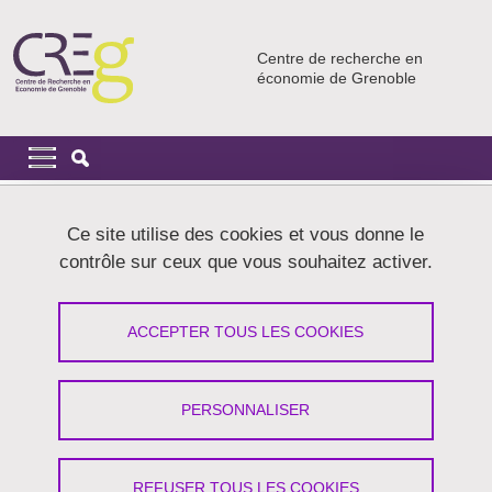
Aller au contenu principal
Gestion des cookies
Centre de recherche en
économie de Grenoble
Navigation principale
Navigation principale mobile
Fil d'Ariane
Accueil
Ce site utilise des cookies et vous donne le
contrôle sur ceux que vous souhaitez activer.
ATM Pré-conférence Juniors
ACCEPTER TOUS LES COOKIES
Partager sur Facebook
Partager sur LinkedIn
Imprimer
Partager
Partager l'URL de cette page
PERSONNALISER
Atelier doctorant
REFUSER TOUS LES COOKIES